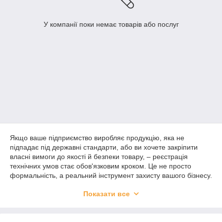
У компанії поки немає товарів або послуг
Якщо ваше підприємство виробляє продукцію, яка не
підпадає під державні стандарти, або ви хочете закріпити
власні вимоги до якості й безпеки товару, – реєстрація
технічних умов стає обов'язковим кроком. Це не просто
формальність, а реальний інструмент захисту вашого бізнесу.
Технічні умови фіксують характеристика продукту, умови його
Показати все
виробництва, зберігання та транспортування. Без належно
оформленого документа ви ризикуєте зіткнутися з
проблемами під час перевірок, сертифікації або виходу на