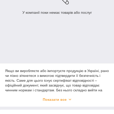
У компанії поки немає товарів або послуг
Якщо ви виробляєте або імпортуєте продукцію в Україні, рано
чи пізно зіткнетеся з вимогою підтвердити її безпечність і
якість. Саме для цього існує сертифікат відповідності –
офіційний документ, який засвідчує, що товар відповідає
чинним нормам і стандартам. Без нього складно вийти на
ринок, пройти митне оформлення або виграти тендер. У
Показати все
2026 році вимоги до сертифікації стають дедалі суворішими,
тому важливо розібратися в темі заздалегідь і не відкладати
оформлення на останній момент.