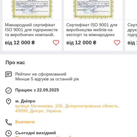
Міжнародний сертифікат
Сертифікат ISO 9001 для
Серт
ISO 9001 для підприємств
виробництва меблів на
друк
та виробничих компаній,
експорт та міжнародних
підп
підтвердження якості,
поставок, контроль якості,
якос
12 000
12 000
від
₴
від
₴
від
тендерна документація
оптимізація процесів
виро
Про нас
Рейтинг не сформований
Менше 5 відгуків за останній рік
Працює з 22.09.2025
м. Дніпро
вулиця Мечникова, 10Б, Дніпропетровська область,
49000, Дніпро, Україна
Контакти
Сьогодні вихідний