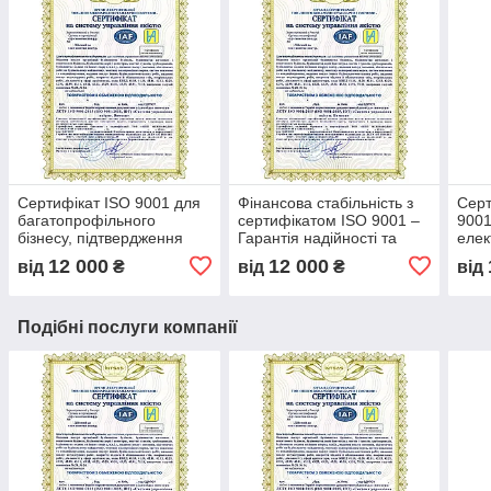
Сертифікат ISO 9001 для
Фінансова стабільність з
Серт
багатопрофільного
сертифікатом ISO 9001 –
9001
бізнесу, підтвердження
Гарантія надійності та
елек
високих стандартів
прозорості бізнесу, довіра
опти
12 000
12 000
від
₴
від
₴
від
управління якістю,
партнерів та інвесторів
конт
надійності
серт
Подібні послуги компанії