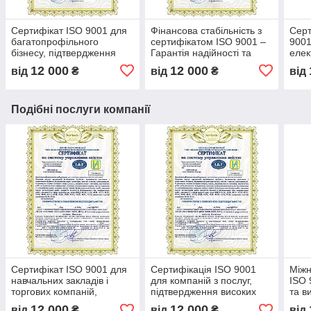
Сертифікат ISO 9001 для
Фінансова стабільність з
Серт
багатопрофільного
сертифікатом ISO 9001 –
9001
бізнесу, підтвердження
Гарантія надійності та
елек
високих стандартів
прозорості бізнесу, довіра
опти
12 000
12 000
від
₴
від
₴
від
управління якістю,
партнерів та інвесторів
конт
надійності
серт
Подібні послуги компанії
Сертифікат ISO 9001 для
Сертифікація ISO 9001
Міжн
навчальних закладів і
для компаній з послуг,
ISO 
торгових компаній,
підтвердження високих
та в
впровадження стандартів
стандартів якості,
підт
12 000
12 000
від
₴
від
₴
від