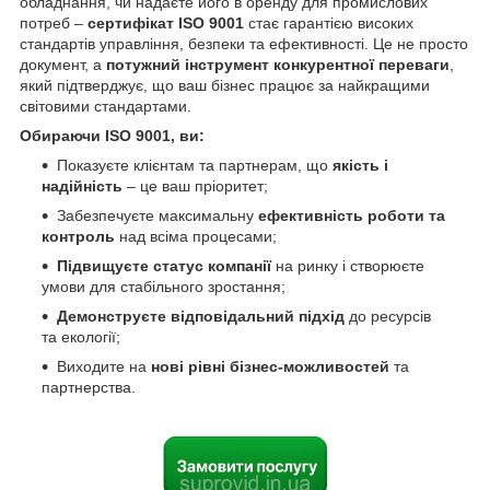
обладнання, чи надаєте його в оренду для промислових
потреб –
сертифікат ISO 9001
стає гарантією високих
стандартів управління, безпеки та ефективності. Це не просто
документ, а
потужний інструмент конкурентної переваги
,
який підтверджує, що ваш бізнес працює за найкращими
світовими стандартами.
Обираючи
ISO 9001
, ви:
Показуєте клієнтам та партнерам, що
якість і
надійність
– це ваш пріоритет;
Забезпечуєте максимальну
ефективність роботи та
контроль
над всіма процесами;
Підвищуєте статус компанії
на ринку і створюєте
умови для стабільного зростання;
Демонструєте відповідальний підхід
до ресурсів
та екології;
Виходите на
нові рівні бізнес-можливостей
та
партнерства.