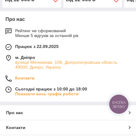
ISO в освіті та торгівлі,
сертифікація системи
тенд
міжнародна
менеджменту під ключ
Про нас
Рейтинг не сформований
Менше 5 відгуків за останній рік
Працює з 22.09.2025
м. Дніпро
вулиця Мечникова, 10Б, Дніпропетровська область,
49000, Дніпро, Україна
Контакти
Сьогодні працює з 10:00 до 18:00
Показати весь графік роботи
КНОПКА
ЗВ'ЯЗКУ
Про нас
Контакти