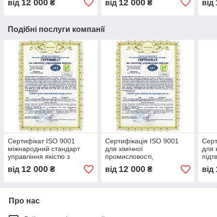
12 000
12 000
від
₴
від
₴
від
партнерів та інвесторів
контроль якості,
ISO в
сертифікація бізнесу
між
Подібні послуги компанії
Сертифікат ISO 9001
Сертифікація ISO 9001
Серт
міжнародний стандарт
для хімічної
для 
управління якістю з
промисловості,
підт
комплексним підходом до
підтвердження високих
стан
12 000
12 000
від
₴
від
₴
від
ефективності бізнесу,
стандартів якості,
серт
оптимізації процесів
міжнародна сертифікація
мене
Про нас