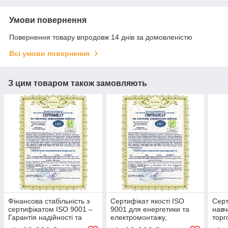
Умови повернення
Повернення товару впродовж 14 днів за домовленістю
Всі умови повернення
З цим товаром також замовляють
Фінансова стабільність з
Сертифікат якості ISO
Серт
сертифікатом ISO 9001 –
9001 для енергетики та
навч
Гарантія надійності та
електромонтажу,
торг
прозорості бізнесу, довіра
оптимізація процесів та
впро