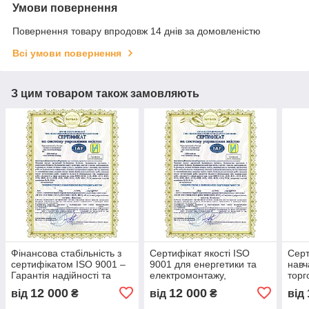
Умови повернення
Повернення товару впродовж 14 днів за домовленістю
Всі умови повернення
З цим товаром також замовляють
Фінансова стабільність з
Сертифікат якості ISO
Серт
сертифікатом ISO 9001 –
9001 для енергетики та
навч
Гарантія надійності та
електромонтажу,
торг
прозорості бізнесу, довіра
оптимізація процесів та
впро
12 000
12 000
від
₴
від
₴
від
партнерів та інвесторів
контроль якості,
ISO в
сертифікація бізнесу
між