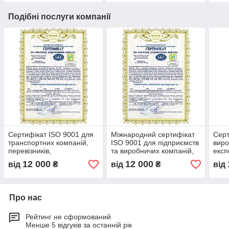
Подібні послуги компанії
Сертифікат ISO 9001 для
Міжнародний сертифікат
Серт
транспортних компаній,
ISO 9001 для підприємств
виро
перевізників,
та виробничих компаній,
експ
вантажоперевезень,
підтвердження якості,
пост
12 000
12 000
від
₴
від
₴
від
експрес-доставки,
тендерна документація
опти
міжнародних перевезень
Про нас
Рейтинг не сформований
Менше 5 відгуків за останній рік