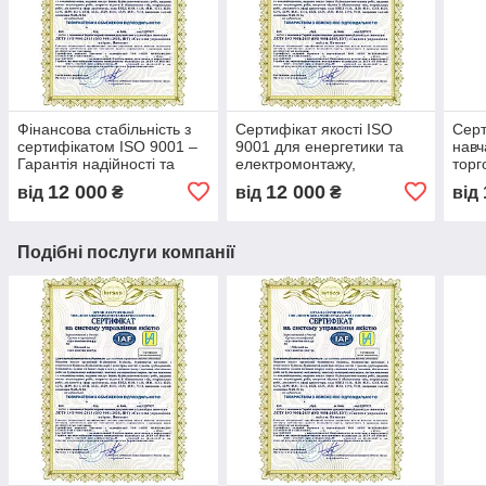
Фінансова стабільність з
Сертифікат якості ISO
Серт
сертифікатом ISO 9001 –
9001 для енергетики та
навч
Гарантія надійності та
електромонтажу,
торг
прозорості бізнесу, довіра
оптимізація процесів та
впро
12 000
12 000
від
₴
від
₴
від
партнерів та інвесторів
контроль якості,
ISO в
сертифікація бізнесу
між
Подібні послуги компанії