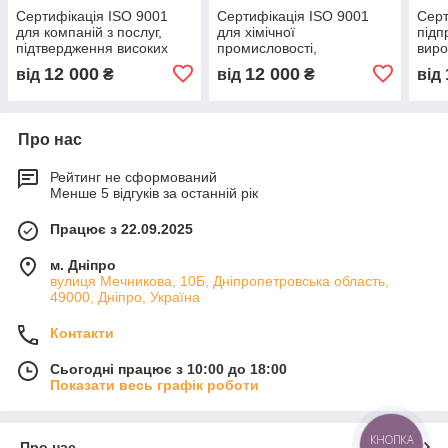
Сертифікація ISO 9001
Сертифікація ISO 9001
Серт
для компаній з послуг,
для хімічної
підп
підтвердження високих
промисловості,
виро
стандартів якості,
підтвердження високих
підт
12 000
12 000
від
₴
від
₴
від
сертифікація системи
стандартів якості,
міжн
менеджменту під ключ
міжнародна сертифікація
якос
клю
Про нас
Рейтинг не сформований
Менше 5 відгуків за останній рік
Працює з 22.09.2025
м. Дніпро
вулиця Мечникова, 10Б, Дніпропетровська область,
49000, Дніпро, Україна
Контакти
Сьогодні працює з 10:00 до 18:00
Показати весь графік роботи
КНОПКА
Про нас