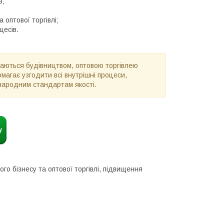
в;
 оптової торгівлі;
цесів.
маються будівництвом, оптовою торгівлею
агає узгодити всі внутрішні процеси,
жнародним стандартам якості.
го бізнесу та оптової торгівлі, підвищення