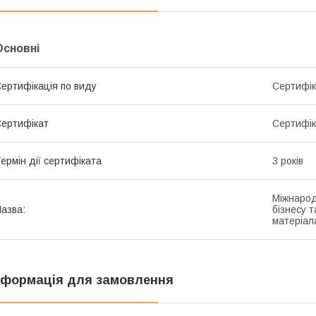
Основні
ертифікація по виду
Сертифік
ертифікат
Сертифік
ермін дії сертифіката
3 років
Міжнарод
азва:
бізнесу т
матеріал
нформація для замовлення