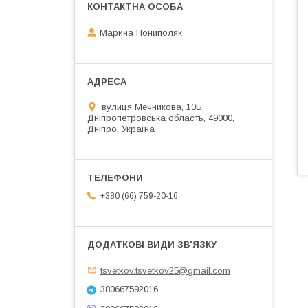
Марина Пониполяк
вулиця Мечникова, 10Б,
Дніпропетровська область, 49000,
Дніпро, Україна
+380 (66) 759-20-16
tsvetkov.tsvetkov25@gmail.com
380667592016