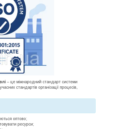
влі
– це міжнародний стандарт системи
часних стандартів організації процесів,
уються оптово;
товувати ресурси;