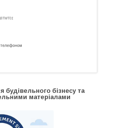
-BTWT01
а телефоном
я будівельного бізнесу та
івельними матеріалами