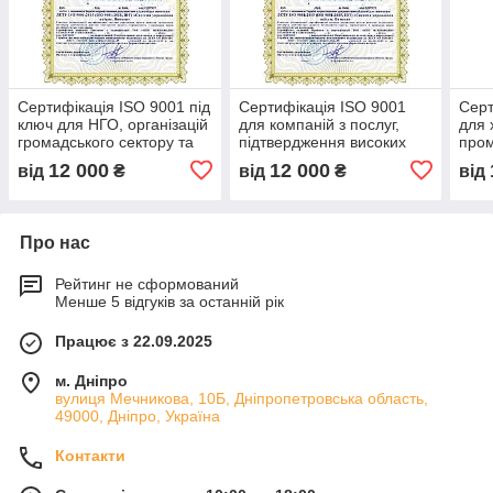
Сертифікація ISO 9001 під
Сертифікація ISO 9001
Серт
ключ для НГО, організацій
для компаній з послуг,
для 
громадського сектору та
підтвердження високих
пром
благодійних організацій,
стандартів якості,
підт
12 000
12 000
від
₴
від
₴
від
підтвердження стандартів
сертифікація системи
стан
менеджменту під ключ
міжн
Про нас
Рейтинг не сформований
Менше 5 відгуків за останній рік
Працює з 22.09.2025
м. Дніпро
вулиця Мечникова, 10Б, Дніпропетровська область,
49000, Дніпро, Україна
Контакти