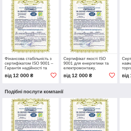
Фінансова стабільність з
Сертифікат якості ISO
Серт
сертифікатом ISO 9001 –
9001 для енергетики та
навч
Гарантія надійності та
електромонтажу,
торг
прозорості бізнесу, довіра
оптимізація процесів та
впро
12 000
12 000
від
₴
від
₴
від
партнерів та інвесторів
контроль якості,
ISO в
сертифікація бізнесу
між
Подібні послуги компанії