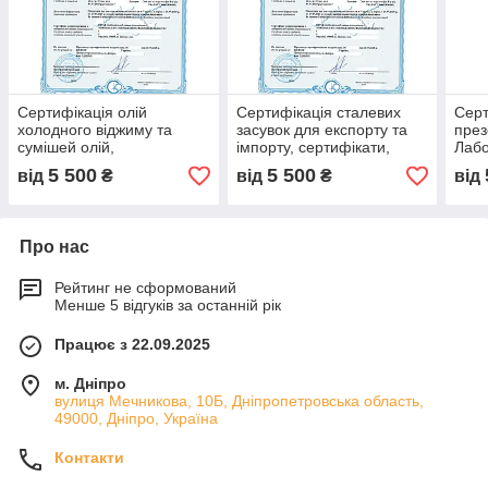
Сертифікація олій
Сертифікація сталевих
Серт
холодного віджиму та
засувок для експорту та
през
сумішей олій,
імпорту, сертифікати,
Лабо
оформлення документів,
лабораторні протоколи,
серт
5 500
5 500
від
₴
від
₴
від
протоколи випробувань,
відповідність стандартам
декл
сертифікати якості
випр
Про нас
Рейтинг не сформований
Менше 5 відгуків за останній рік
Працює з 22.09.2025
м. Дніпро
вулиця Мечникова, 10Б, Дніпропетровська область,
49000, Дніпро, Україна
Контакти