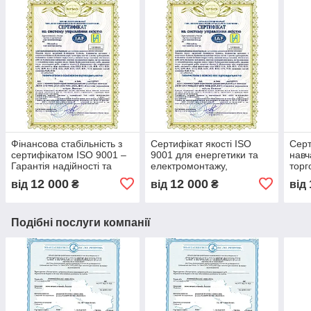
Фінансова стабільність з
Сертифікат якості ISO
Серт
сертифікатом ISO 9001 –
9001 для енергетики та
навч
Гарантія надійності та
електромонтажу,
торг
прозорості бізнесу, довіра
оптимізація процесів та
впро
12 000
12 000
від
₴
від
₴
від
партнерів та інвесторів
контроль якості,
ISO в
сертифікація бізнесу
між
Подібні послуги компанії