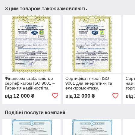
З цим товаром також замовляють
Фінансова стабільність з
Сертифікат якості ISO
Серт
сертифікатом ISO 9001 –
9001 для енергетики та
навч
Гарантія надійності та
електромонтажу,
торг
прозорості бізнесу, довіра
оптимізація процесів та
впро
12 000
12 000
від
₴
від
₴
від
партнерів та інвесторів
контроль якості,
ISO в
сертифікація бізнесу
між
Подібні послуги компанії