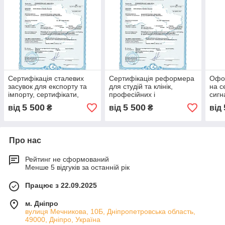
Сертифікація сталевих
Сертифікація реформера
Офо
засувок для експорту та
для студій та клінік,
на с
імпорту, сертифікати,
професійних і
сигн
лабораторні протоколи,
реабілітаційних
та о
5 500
5 500
від
₴
від
₴
від
відповідність стандартам
реформерів, лабораторні
безп
протоколи
Про нас
Рейтинг не сформований
Менше 5 відгуків за останній рік
Працює з 22.09.2025
м. Дніпро
вулиця Мечникова, 10Б, Дніпропетровська область,
49000, Дніпро, Україна