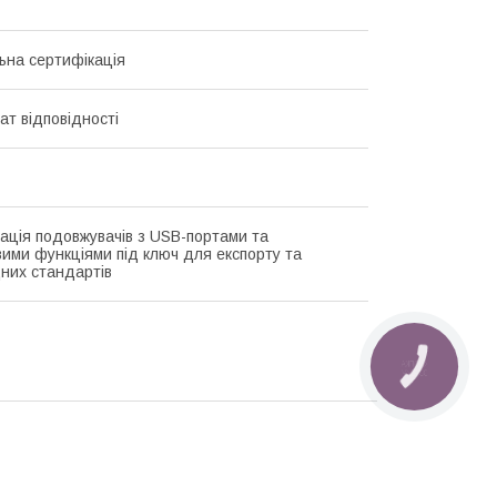
ьна сертифікація
ат відповідності
ація подовжувачів з USB-портами та
ими функціями під ключ для експорту та
них стандартів
КНОПКА
ЗВ'ЯЗКУ