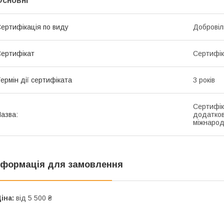
Основні
ертифікація по виду
Добровіл
ертифікат
Сертифік
ермін дії сертифіката
3 років
Сертифік
азва:
додатков
міжнарод
нформація для замовлення
іна:
від 5 500 ₴