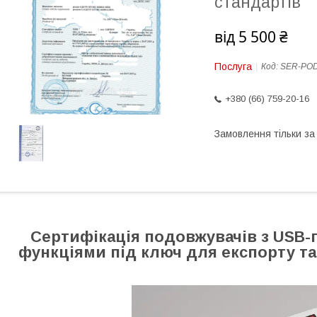
стандартів
від
5 500 ₴
Послуга
Код:
SER-POD
+380 (66) 759-20-16
Замовлення тільки з
Сертифікація подовжувачів з USB
функціями під ключ для експорту т