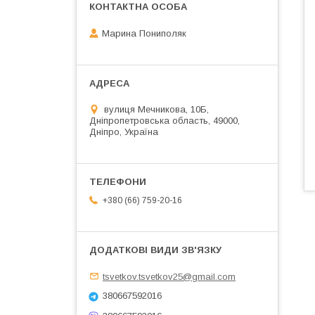
Марина Пониполяк
вулиця Мечникова, 10Б,
Дніпропетровська область, 49000,
Дніпро, Україна
+380 (66) 759-20-16
tsvetkov.tsvetkov25@gmail.com
380667592016