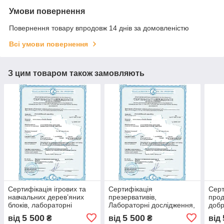
Умови повернення
Повернення товару впродовж 14 днів за домовленістю
Всі умови повернення
З цим товаром також замовляють
Сертифікація ігрових та
Сертифікація
Серт
навчальних дерев’яних
презервативів,
прод
блоків, лабораторні
Лабораторні дослідження,
добр
дослідження, сертифікати
сертифікат відповідності,
офор
5 500
5 500
від
₴
від
₴
від
якості, протоколи
декларація, протоколи
та д