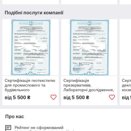
випробувань
випробувань
Подібні послуги компанії
Сертифікація геотекстилю
Сертифікація
Серт
для промислового та
презервативів,
декл
будівельного
Лабораторні дослідження,
косм
використання під ключ,
сертифікат відповідності,
Лабо
5 500
5 500
від
₴
від
₴
від
лабораторні
декларація, протоколи
випр
випробування та
випробувань
гігі
підтвердження
Про нас
Рейтинг не сформований