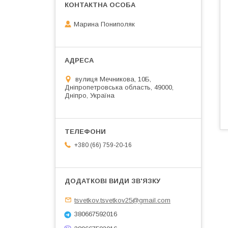
Марина Пониполяк
вулиця Мечникова, 10Б,
Дніпропетровська область, 49000,
Дніпро, Україна
+380 (66) 759-20-16
tsvetkov.tsvetkov25@gmail.com
380667592016