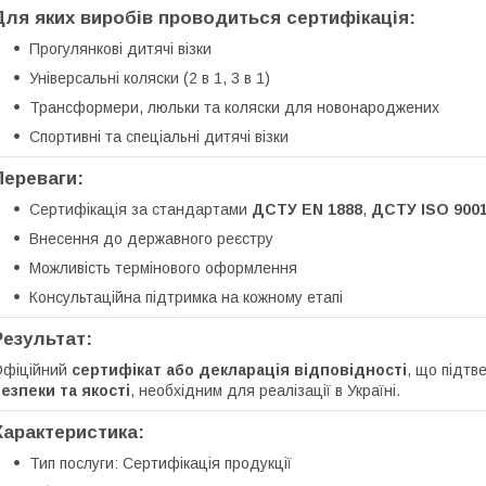
Для яких виробів проводиться сертифікація:
Прогулянкові дитячі візки
Універсальні коляски (2 в 1, 3 в 1)
Трансформери, люльки та коляски для новонароджених
Спортивні та спеціальні дитячі візки
Переваги:
Сертифікація за стандартами
ДСТУ EN 1888
,
ДСТУ ISO 900
Внесення до державного реєстру
Можливість термінового оформлення
Консультаційна підтримка на кожному етапі
Результат:
Офіційний
сертифікат або декларація відповідності
, що підтв
езпеки та якості
, необхідним для реалізації в Україні.
Характеристика:
Тип послуги: Сертифікація продукції