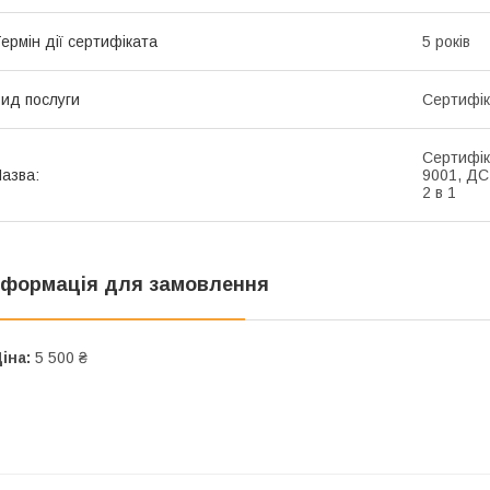
ермін дії сертифіката
5 років
ид послуги
Сертифік
Сертифік
азва:
9001, ДС
2 в 1
нформація для замовлення
іна:
5 500 ₴