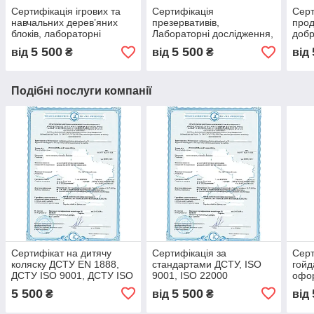
Сертифікація ігрових та
Сертифікація
Серт
навчальних дерев’яних
презервативів,
прод
блоків, лабораторні
Лабораторні дослідження,
добр
дослідження, сертифікати
сертифікат відповідності,
офор
5 500
5 500
від
₴
від
₴
від
якості, протоколи
декларація, протоколи
та д
випробувань
випробувань
Подібні послуги компанії
Сертифікат на дитячу
Сертифікація за
Серт
коляску ДСТУ EN 1888,
стандартами ДСТУ, ISO
гойд
ДСТУ ISO 9001, ДСТУ ISO
9001, ISO 22000
офор
17025, оформлення та
контейнерів для продуктів,
під 
5 500
5 500
₴
від
₴
від
супровід під ключ, 2 в 1
оформлення та супровід
EN 1
під ключ з гарантією
ДСТ