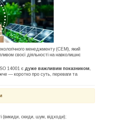
кологічного менеджменту (СЕМ), який
впливом своєї діяльності на навколишнє
 ISO 14001 є
дуже важливим показником
,
жче — коротко про суть, переваги та
и
і (викиди, скиди, шум, відходи);