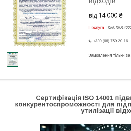
відходів
від
14 000 ₴
Послуга
Код:
ISO1400
+380 (66) 759-20-16
Замовлення тільки з
Сертифікація ISO 14001 під
конкурентоспроможності для підп
утилізації від