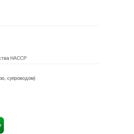
ємства HACCP
єю, супроводом)