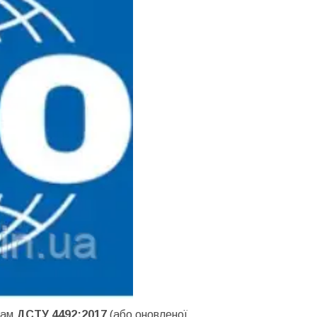
гам
ДСТУ 4492:2017
(або оновленої