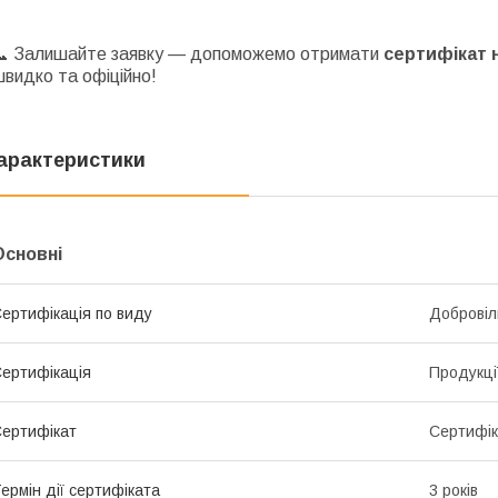
📞 Залишайте заявку — допоможемо отримати
сертифікат 
видко та офіційно!
арактеристики
Основні
ертифікація по виду
Добровіл
ертифікація
Продукці
ертифікат
Сертифік
ермін дії сертифіката
3 років