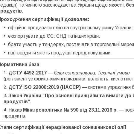
едакції) та чинного законодавства України щодо
якості, б
продуктів
.
Проходження сертифікації дозволяє:
офіційно продавати олію на внутрішньому ринку України;
експортувати до ЄС, СНД та інших країн;
брати участь у тендерах, постачати в торговельні мереж
підтвердити якість продукції перед покупцями.
Нормативна база
ДСТУ 4492:2017
—
Олія соняшникова. Технічні умови
(регламентує фізико-хімічні показники, вологість, кислотніст
ДСТУ ISO 22000:2019 (HACCP)
— система управління б
Закон України “Про основні принципи та вимоги до 
продуктів”
.
Наказ Мінагрополітики № 590 від 23.11.2016 р.
— поря
продуктів.
Етапи сертифікації нерафінованої соняшникової олії