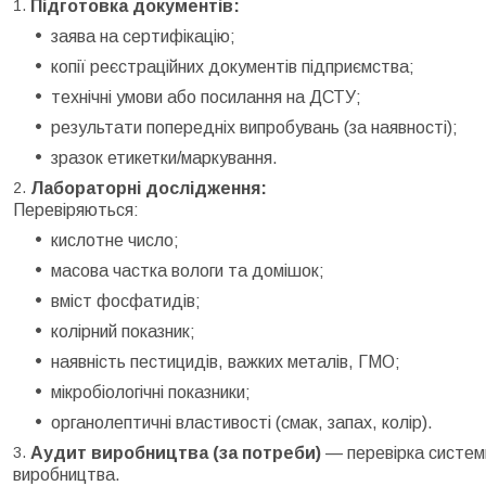
Підготовка документів:
заява на сертифікацію;
копії реєстраційних документів підприємства;
технічні умови або посилання на ДСТУ;
результати попередніх випробувань (за наявності);
зразок етикетки/маркування.
Лабораторні дослідження:
Перевіряються:
кислотне число;
масова частка вологи та домішок;
вміст фосфатидів;
колірний показник;
наявність пестицидів, важких металів, ГМО;
мікробіологічні показники;
органолептичні властивості (смак, запах, колір).
Аудит виробництва (за потреби)
— перевірка систем
виробництва.