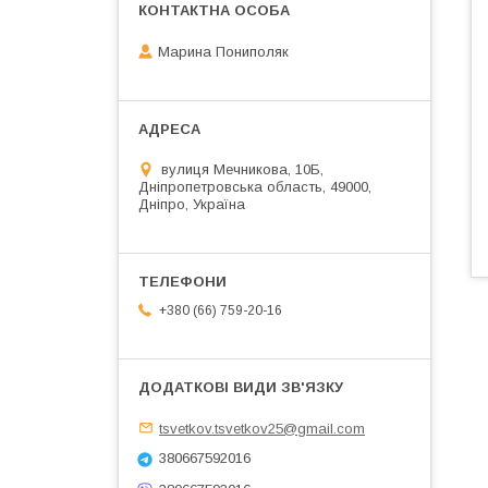
Марина Пониполяк
вулиця Мечникова, 10Б,
Дніпропетровська область, 49000,
Дніпро, Україна
+380 (66) 759-20-16
tsvetkov.tsvetkov25@gmail.com
380667592016