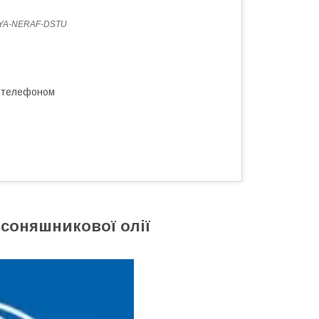
YA-NERAF-DSTU
а телефоном
соняшникової олії