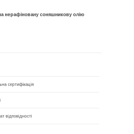
на нерафіновану соняшникову олію
ьна сертифікація
ї
ат відповідності