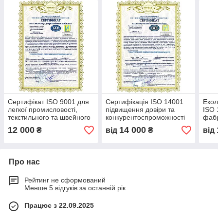
Сертифікат ISO 9001 для
Сертифікація ISO 14001
Екол
легкої промисловості,
підвищення довіри та
ISO 
текстильного та швейного
конкурентоспроможності
фабр
виробництва, взуттєвої та
для підприємств з
серт
12 000
14 000
₴
від
₴
від
меблевої промисловості
переробки та утилізації
дере
відходів
Про нас
Рейтинг не сформований
Менше 5 відгуків за останній рік
Працює з 22.09.2025