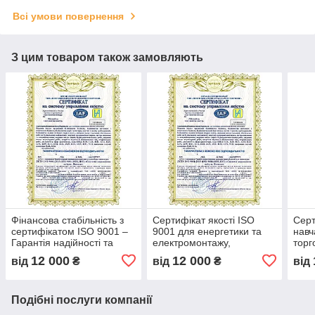
Всі умови повернення
З цим товаром також замовляють
Фінансова стабільність з
Сертифікат якості ISO
Серт
сертифікатом ISO 9001 –
9001 для енергетики та
навч
Гарантія надійності та
електромонтажу,
торг
прозорості бізнесу, довіра
оптимізація процесів та
впро
12 000
12 000
від
₴
від
₴
від
партнерів та інвесторів
контроль якості,
ISO в
сертифікація бізнесу
між
Подібні послуги компанії