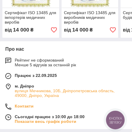
Сертифікат ISO 13485 для
Сертифікат ISO 13485 для
Серт
імпортерів медичних
виробників медичних
буді
виробів
виробів
14 000
14 000
від
₴
від
₴
від
Про нас
Рейтинг не сформований
Менше 5 відгуків за останній рік
Працює з 22.09.2025
м. Дніпро
вулиця Мечникова, 10Б, Дніпропетровська область,
49000, Дніпро, Україна
Контакти
Сьогодні працює з 10:00 до 18:00
КНОПКА
Показати весь графік роботи
ЗВ'ЯЗКУ