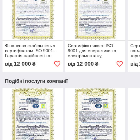
Фінансова стабільність з
Сертифікат якості ISO
Серт
сертифікатом ISO 9001 –
9001 для енергетики та
навч
Гарантія надійності та
електромонтажу,
торг
прозорості бізнесу, довіра
оптимізація процесів та
впро
12 000
12 000
від
₴
від
₴
від
партнерів та інвесторів
контроль якості,
ISO в
сертифікація бізнесу
між
Подібні послуги компанії