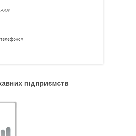
1-GOV
а телефоном
ржавних підприємств