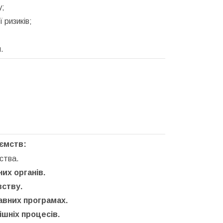
у;
 ризиків;
.
иємств
:
ства.
их органів.
вству.
авних програмах.
шніх процесів.