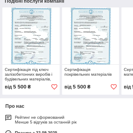
Подібні послуги компанії
Сертифікація під ключ
Сертифікація
Серт
залізобетонних виробів і
покрівельних матеріалів
мате
будівельних матеріалів,
відповідність стандартам
5 500
5 500
від
₴
від
₴
від
ДСТУ
Про нас
Рейтинг не сформований
Менше 5 відгуків за останній рік
Працює з 22.09.2025