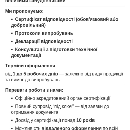
великими забудовниками
.
Ми пропонуємо:
Сертифікат відповідності (обов’язковий або
добровільний)
Протоколи випробувань
Декларації відповідності
Консультації з підготовки технічної
документації
Терміни оформлення:
від
1 до 5 робочих днів
— залежно від виду продукції
та вимог до випробувань.
Переваги роботи з нами:
Офіційно акредитований орган сертифікації
Повний супровід “під ключ” — від заявки до
отримання документа
Досвід у сертифікації понад
10 років
Можливість
віддаленого оформлення
по всій