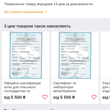
Повернення товару впродовж 14 днів за домовленістю
Всі умови повернення
З цим товаром також замовляють
Офіційна сертифікація
Сертифікат та
Серт
золы для сільського
лабораторні
для 
господарства та
випробування
згід
будівництва, лабораторна
відповідності оболонок
акре
5 500
5 500
від
₴
від
₴
від
перевірка золи, якість і
для ковбасних виробів,
серт
безпечність
м'ясопереробних
мар
підприємств