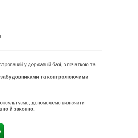
в
стрований у державній базі, з печаткою та
, забудовниками та контролюючими
оконсультуємо, допоможемо визначити
но й законно.