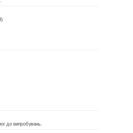
.
й)
мог до випробувань.