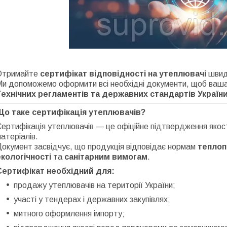
Отримайте
сертифікат відповідності на утеплювачі
швидк
Ми допоможемо оформити всі необхідні документи, щоб ваша
Технічних регламентів та державних стандартів України
Що таке сертифікація утеплювачів?
ертифікація утеплювачів — це офіційне підтвердження якост
атеріалів.
окумент засвідчує, що продукція відповідає нормам
теплопр
екологічності
та
санітарним вимогам
.
Сертифікат необхідний для:
продажу утеплювачів на території України;
участі у тендерах і державних закупівлях;
митного оформлення імпорту;