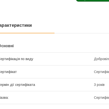
арактеристики
Основні
ертифікація по виду
Добровіл
ертифікат
Сертифік
ермін дії сертифіката
3 років
азва:
Сертифік