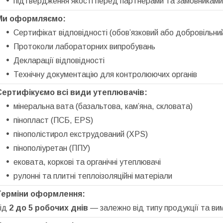
підтвердження якості перед партнерами та замовниками
Ми оформляємо:
Сертифікат відповідності (обов’язковий або добровільни
Протоколи лабораторних випробувань
Декларації відповідності
Технічну документацію для контролюючих органів
Сертифікуємо всі види утеплювачів:
мінеральна вата (базальтова, кам’яна, скловата)
пінопласт (ПСБ, EPS)
пінополістирол екструдований (XPS)
пінополіуретан (ППУ)
ековата, коркові та органічні утеплювачі
рулонні та плитні теплоізоляційні матеріали
Терміни оформлення:
від
2 до 5 робочих днів
— залежно від типу продукції та ви