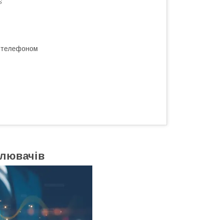
S
а телефоном
плювачів