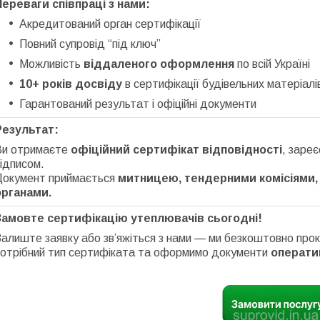
Переваги співпраці з нами:
Акредитований орган сертифікації
Повний супровід “під ключ”
Можливість
віддаленого оформлення
по всій Україні
10+ років досвіду
в сертифікації будівельних матеріалі
Гарантований результат і офіційні документи
Результат:
Ви отримаєте
офіційний сертифікат відповідності
, зареє
ідписом.
Документ приймається
митницею, тендерними комісіями
органами.
Замовте сертифікацію утеплювачів сьогодні!
Залиште заявку або зв’яжіться з нами — ми безкоштовно пр
потрібний тип сертифіката та оформимо документи
оператив