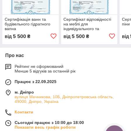
Сертифікація ванн та
Сертифікат відповідності
Серт
будівельного гідратного
на меблі для
піни
вапна
індивідуального та
навчального використання
5 500
5 500
від
₴
від
₴
від
офіційно під ключ,
сертифікація меблів ISO
Про нас
Рейтинг не сформований
Менше 5 відгуків за останній рік
Працює з 22.09.2025
м. Дніпро
вулиця Мечникова, 10Б, Дніпропетровська область,
49000, Дніпро, Україна
Контакти
Сьогодні працює з 10:00 до 18:00
Показати весь графік роботи