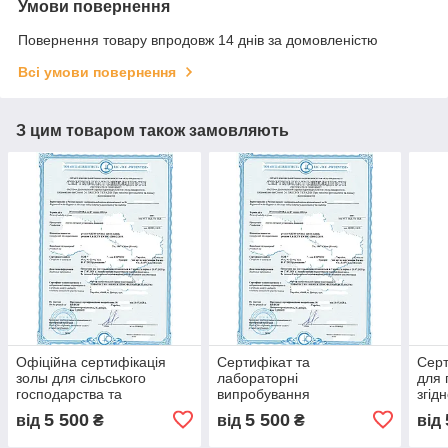
Умови повернення
Повернення товару впродовж 14 днів за домовленістю
Всі умови повернення
З цим товаром також замовляють
Офіційна сертифікація
Сертифікат та
Серт
золы для сільського
лабораторні
для 
господарства та
випробування
згід
будівництва, лабораторна
відповідності оболонок
акре
5 500
5 500
від
₴
від
₴
від
перевірка золи, якість і
для ковбасних виробів,
серт
безпечність
м'ясопереробних
мар