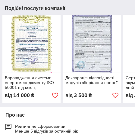
підприємств
Подібні послуги компанії
Впровадження системи
Декларація відповідності
Серт
енергоменеджменту ISO
модулів зберігання енергії
акум
50001 під ключ,
літі
сертифікація
коба
14 000
3 500
від
₴
від
₴
від
енергоефективності для
сонячних електростанцій
Про нас
Рейтинг не сформований
Менше 5 відгуків за останній рік