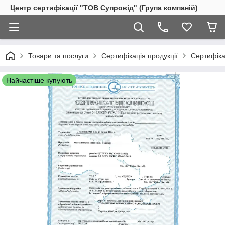
Центр сертифікації "ТОВ Супровід" (Група компаній)
Товари та послуги
Сертифікація продукції
Сертифіка
Найчастіше купують