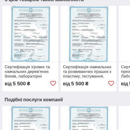
Сертифікація ігрових та
Сертифікація навчальних
Серт
навчальних дерев’яних
та розвиваючих іграшок з
през
блоків, лабораторні
пластику, тестування,
Лабо
дослідження, сертифікати
протоколи, лабораторні
серт
5 500
5 500
від
₴
від
₴
від
якості, протоколи
випробування, декларація
декл
випробувань
випр
Подібні послуги компанії