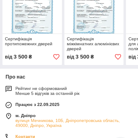
Сертифікація
Сертифікація
Серт
протипожежних дверей
міжкімнатних алюмінієвих
для 
дверей
полі
3 500
3 500
від
₴
від
₴
від
Про нас
Рейтинг не сформований
Менше 5 відгуків за останній рік
Працює з 22.09.2025
м. Дніпро
вулиця Мечникова, 10Б, Дніпропетровська область,
49000, Дніпро, Україна
Контакти