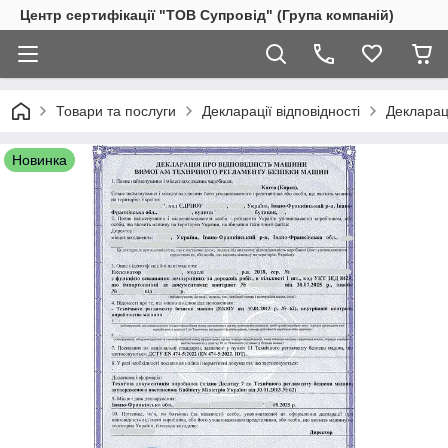
Центр сертифікації "ТОВ Супровід" (Група компаній)
Товари та послуги
Декларації відповідності
Деклараці
Новинка