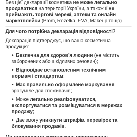
Без цієї декларації косметика
не може легально
продаватися
на території України, а також її
не
приймають торгові мережі, аптеки та онлайн-
маркетплейси
(Prom, Rozetka, EVA, Makeup тощо).
Для чого потрібна декларація відповідності?
Декларація підтверджує, що ваша косметична
продукція:
Безпечна для здоров’я людини
(не містить
заборонених або шкідливих речовин);
Відповідає встановленим технічним
нормам і стандартам
;
Має правильно оформлене маркування
,
зрозуміле для споживачів;
Може
легально реалізовуватися,
експортуватися та розміщуватися в мережах
продажу
;
Дає змогу
уникнути штрафів, перевірок та
блокування продажів
.
Ми пропонуємо комплексне оформлення