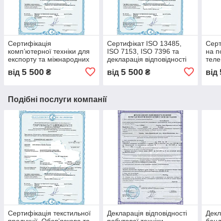
Сертифікація
Сертифікат ISO 13485,
Серт
комп’ютерної техніки для
ISO 7153, ISO 7396 та
на п
експорту та міжнародних
декларація відповідності
теле
стандартів під ключ,
на імпортні хірургічні
віде
5 500
5 500
від
₴
від
₴
від
гарантія безпечної та
інструменти, експертний
повн
надійної роботи
висновок
Подібні послуги компанії
Сертифікація текстильної
Декларація відповідності
Декл