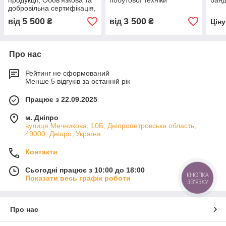
продукції, Обов’язкова та
побутової техніки
банд
добровільна сертифікація,
оформлення документів
5 500
3 500
від
₴
від
₴
Цін
та декларації відповідності
Про нас
Рейтинг не сформований
Менше 5 відгуків за останній рік
Працює з 22.09.2025
м. Дніпро
вулиця Мечникова, 10Б, Дніпропетровська область,
49000, Дніпро, Україна
Контакти
Сьогодні працює з 10:00 до 18:00
КНОПКА
Показати весь графік роботи
ЗВ'ЯЗКУ
Про нас