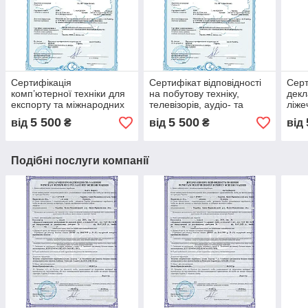
Сертифікація
Сертифікат відповідності
Серт
комп’ютерної техніки для
на побутову техніку,
декл
експорту та міжнародних
телевізорів, аудіо- та
ліже
стандартів під ключ,
відеотехніки для продажу,
нов
5 500
5 500
від
₴
від
₴
від
гарантія безпечної та
повний супровід під ключ
EN 7
надійної роботи
ДСТ
Подібні послуги компанії