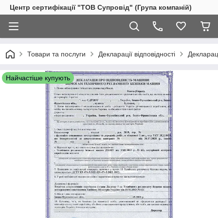
Центр сертифікації "ТОВ Супровід" (Група компаній)
Товари та послуги
Декларації відповідності
Деклараці
Найчастіше купують