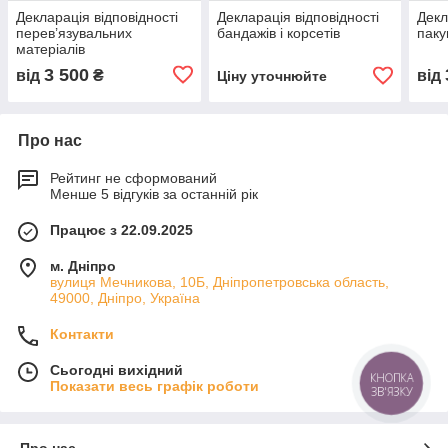
Декларація відповідності
Декларація відповідності
Декл
перев’язувальних
бандажів і корсетів
паку
матеріалів
3 500
від
₴
від
Ціну уточнюйте
Про нас
Рейтинг не сформований
Менше 5 відгуків за останній рік
Працює з 22.09.2025
м. Дніпро
вулиця Мечникова, 10Б, Дніпропетровська область,
49000, Дніпро, Україна
Контакти
Сьогодні вихідний
КНОПКА
Показати весь графік роботи
ЗВ'ЯЗКУ
Про нас