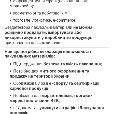
фармацевтичній сфері (паковання ліків і
медвиробів);
косметичної та побутової хімії;
торговле, логистике, e-commerce.
Бездетектора пакувальні матеріали
не можна
офіційно продавати, імпортувати або
використовувати у виробництві продукції
,
призначеною для споживачів.
Навіщо потрібна декларація відповідності
пакувальних матеріалів:
Підтвердження
безпека та якість паковання
;
Потрібно для
митного оформлення та
продажу на території України
;
Обов'язкова у разі
експорту та сертифікації
харчової продукції
;
Необхідна для
маркетплейсів, торгових
мереж і постачання B2B
;
✅ Допомагає
уникнути штрафів і блокування
продажів
.