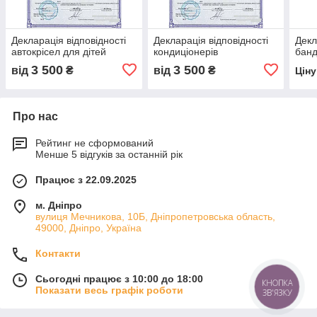
Декларація відповідності
Декларація відповідності
Декл
автокрісел для дітей
кондиціонерів
банд
3 500
3 500
від
₴
від
₴
Цін
Про нас
Рейтинг не сформований
Менше 5 відгуків за останній рік
Працює з 22.09.2025
м. Дніпро
вулиця Мечникова, 10Б, Дніпропетровська область,
49000, Дніпро, Україна
Контакти
Сьогодні працює з 10:00 до 18:00
КНОПКА
Показати весь графік роботи
ЗВ'ЯЗКУ