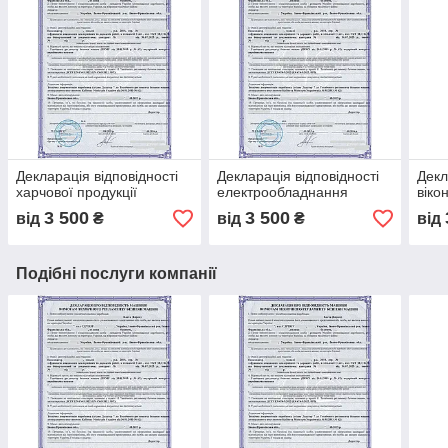
Декларація відповідності
Декларація відповідності
Декл
харчової продукції
електрообладнання
віко
3 500
3 500
від
₴
від
₴
від
Подібні послуги компанії