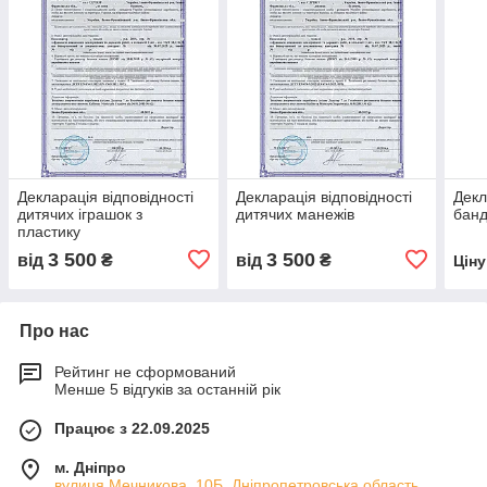
Декларація відповідності
Декларація відповідності
Декл
дитячих іграшок з
дитячих манежів
банд
пластику
3 500
3 500
від
₴
від
₴
Цін
Про нас
Рейтинг не сформований
Менше 5 відгуків за останній рік
Працює з 22.09.2025
м. Дніпро
вулиця Мечникова, 10Б, Дніпропетровська область,