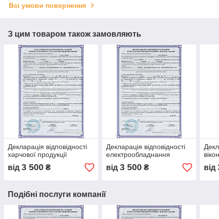
Всі умови повернення
З цим товаром також замовляють
Декларація відповідності
Декларація відповідності
Декл
харчової продукції
електрообладнання
віко
3 500
3 500
від
₴
від
₴
від
Подібні послуги компанії