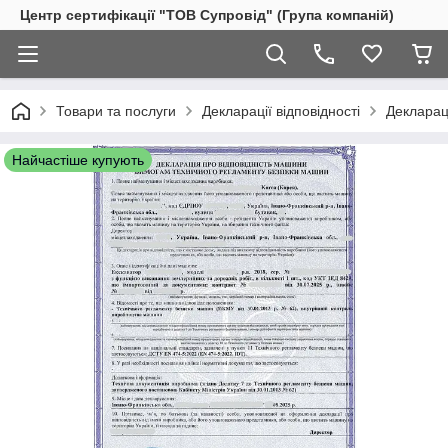
Центр сертифікації "ТОВ Супровід" (Група компаній)
Товари та послуги
Декларації відповідності
Деклараці
Найчастіше купують