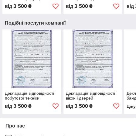
3 500
3 500
від
₴
від
₴
від
Подібні послуги компанії
Декларація відповідності
Декларація відповідності
Декл
побутової техніки
вікон і дверей
банд
3 500
3 500
від
₴
від
₴
Цін
Про нас