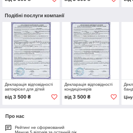
Подібні послуги компанії
Декларація відповідності
Декларація відповідності
Декл
автокрісел для дітей
кондиціонерів
банд
3 500
3 500
від
₴
від
₴
Цін
Про нас
Рейтинг не сформований
Менше 5 відгуків за останній рік