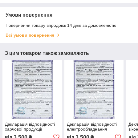
Умови повернення
Повернення товару впродовж 14 днів за домовленістю
Всі умови повернення
З цим товаром також замовляють
Декларація відповідності
Декларація відповідності
Декл
харчової продукції
електрообладнання
віко
3 500
3 500
від
₴
від
₴
від