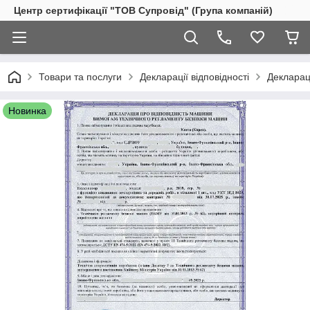
Центр сертифікації "ТОВ Супровід" (Група компаній)
Товари та послуги
Декларації відповідності
Деклараці
Новинка