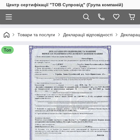
Центр сертифікації "ТОВ Супровід" (Група компаній)
Товари та послуги
Декларації відповідності
Деклараці
Топ