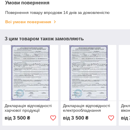
Умови повернення
Повернення товару впродовж 14 днів за домовленістю
Всі умови повернення
З цим товаром також замовляють
Декларація відповідності
Декларація відповідності
Декл
харчової продукції
електрообладнання
віко
3 500
3 500
від
₴
від
₴
від