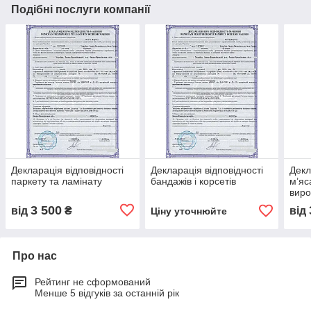
Подібні послуги компанії
Декларація відповідності
Декларація відповідності
Декл
паркету та ламінату
бандажів і корсетів
м’яс
виро
3 500
від
₴
від
Ціну уточнюйте
Про нас
Рейтинг не сформований
Менше 5 відгуків за останній рік