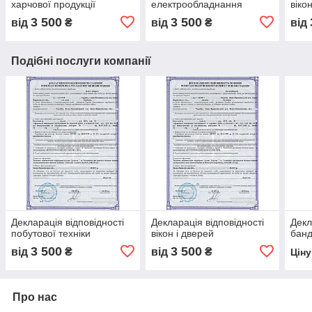
харчової продукції
електрообладнання
віко
3 500
3 500
від
₴
від
₴
від
Подібні послуги компанії
Декларація відповідності
Декларація відповідності
Декл
побутової техніки
вікон і дверей
банд
3 500
3 500
від
₴
від
₴
Цін
Про нас