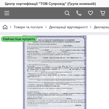
Центр сертифікації "ТОВ Супровід" (Група компаній)
Товари та послуги
Декларації відповідності
Деклараці
Найчастіше купують