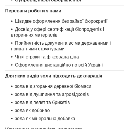
Переваги роботи з нами
Швидке оформлення без зайвої бюрократії
Досвід у сфері сертифікації біопродуктів і
вторинних матеріалів
Прийнятність документа всіма державними і
приватними структурами
Чіткі строки та фіксована ціна
Оформлення дистанційно по всій Україні
Для яких видів золи підходить декларація
зола від згорання деревної біомаси
зола від лушпиння та агровідходів
зола від пелет та брикетів
зола як добриво
зола як мінеральна добавка