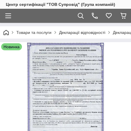
Центр сертифікації "ТОВ Супровід" (Група компаній)
Товари та послуги
Декларації відповідності
Деклараці
Новинка