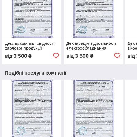
Декларація відповідності
Декларація відповідності
Декл
харчової продукції
електрообладнання
віко
3 500
3 500
від
₴
від
₴
від
Подібні послуги компанії