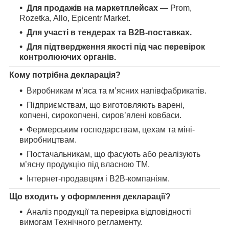
Для продажів на маркетплейсах
— Prom,
Rozetka, Allo, Еpicentr Market.
Для участі в тендерах та B2B-поставках.
Для підтвердження якості під час перевірок
контролюючих органів.
Кому потрібна декларація?
Виробникам м’яса та м’ясних напівфабрикатів.
Підприємствам, що виготовляють варені,
копчені, сирокопчені, сиров’ялені ковбаси.
Фермерським господарствам, цехам та міні-
виробництвам.
Постачальникам, що фасують або реалізують
м’ясну продукцію під власною ТМ.
Інтернет-продавцям і B2B-компаніям.
Що входить у оформлення декларації?
Аналіз продукції та перевірка відповідності
вимогам Технічного регламенту.