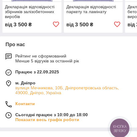
Декларація відповідності
Декларація відповідності
Декл
збірників залізобетонних
паркету та ламінату
бето
виробів
виро
3 500
3 500
від
₴
від
₴
від
Про нас
Рейтинг не сформований
Менше 5 відгуків за останній рік
Працює з 22.09.2025
м. Дніпро
вулиця Мечникова, 10Б, Дніпропетровська область,
49000, Дніпро, Україна
Контакти
Сьогодні працює з 10:00 до 18:00
Показати весь графік роботи
КНОПКА
ЗВ'ЯЗКУ