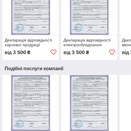
Декларація відповідності
Декларація відповідності
Декл
харчової продукції
електрообладнання
віко
3 500
3 500
від
₴
від
₴
від
Подібні послуги компанії