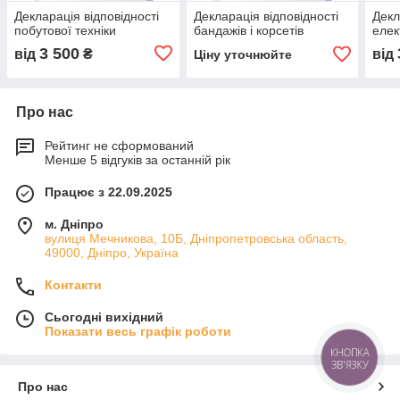
Декларація відповідності
Декларація відповідності
Декл
побутової техніки
бандажів і корсетів
еле
3 500
від
₴
від
Ціну уточнюйте
Про нас
Рейтинг не сформований
Менше 5 відгуків за останній рік
Працює з 22.09.2025
м. Дніпро
вулиця Мечникова, 10Б, Дніпропетровська область,
49000, Дніпро, Україна
Контакти
Сьогодні вихідний
Показати весь графік роботи
КНОПКА
ЗВ'ЯЗКУ
Про нас