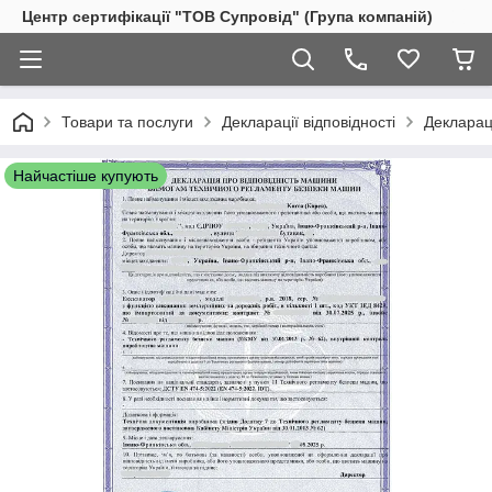
Центр сертифікації "ТОВ Супровід" (Група компаній)
Товари та послуги
Декларації відповідності
Деклараці
Найчастіше купують