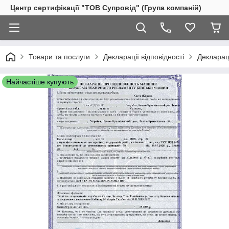
Центр сертифікації "ТОВ Супровід" (Група компаній)
Товари та послуги
Декларації відповідності
Декларац
Найчастіше купують