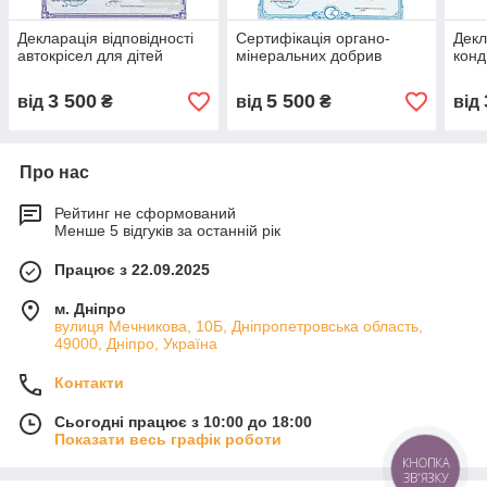
Декларація відповідності
Сертифікація органо-
Декл
автокрісел для дітей
мінеральних добрив
конд
3 500
5 500
від
₴
від
₴
від
Про нас
Рейтинг не сформований
Менше 5 відгуків за останній рік
Працює з 22.09.2025
м. Дніпро
вулиця Мечникова, 10Б, Дніпропетровська область,
49000, Дніпро, Україна
Контакти
Сьогодні працює з 10:00 до 18:00
Показати весь графік роботи
КНОПКА
ЗВ'ЯЗКУ