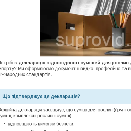
Потрібна
декларація відповідності сумішей для рослин
д
мпорту? Ми оформлюємо документ швидко, професійно та від
міжнародних стандартів.
Що підтверджує ця декларація?
фіційна декларація засвідчує, що суміші для рослин (ґрунтос
уміші, комплексні рослинні суміші):
відповідають вимогам безпеки,