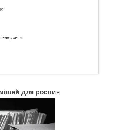
MS
а телефоном
умішей для рослин