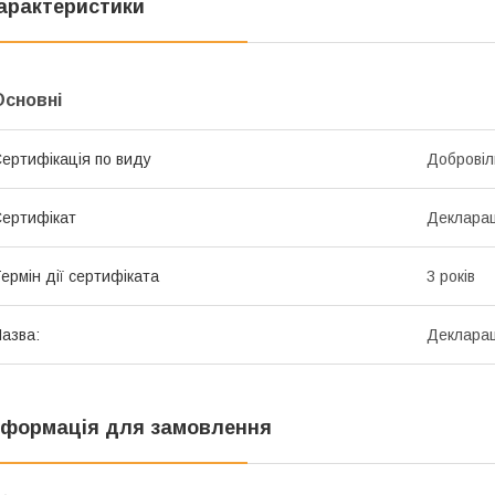
арактеристики
Основні
ертифікація по виду
Добровіл
ертифікат
Декларац
ермін дії сертифіката
3 років
азва:
Декларац
нформація для замовлення