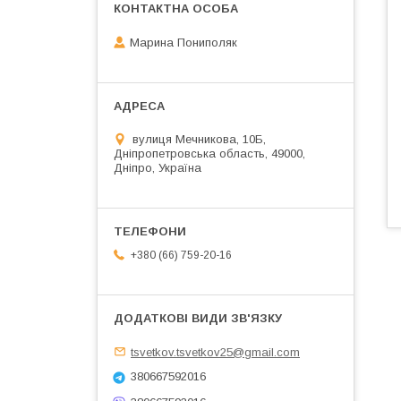
Марина Пониполяк
вулиця Мечникова, 10Б,
Дніпропетровська область, 49000,
Дніпро, Україна
+380 (66) 759-20-16
tsvetkov.tsvetkov25@gmail.com
380667592016