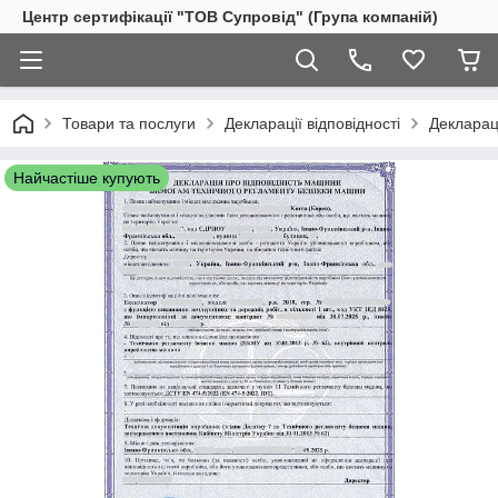
Центр сертифікації "ТОВ Супровід" (Група компаній)
Товари та послуги
Декларації відповідності
Декларац
Найчастіше купують