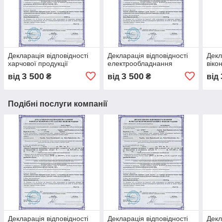
Декларація відповідності
Декларація відповідності
Декл
харчової продукції
електрообладнання
віко
3 500
3 500
від
₴
від
₴
від
Подібні послуги компанії
Декларація відповідності
Декларація відповідності
Декл