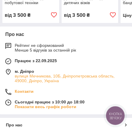
побутової техніки
дитячих візків
банд
3 500
3 500
від
₴
від
₴
Цін
Про нас
Рейтинг не сформований
Менше 5 відгуків за останній рік
Працює з 22.09.2025
м. Дніпро
вулиця Мечникова, 10Б, Дніпропетровська область,
49000, Дніпро, Україна
Контакти
Сьогодні працює з 10:00 до 18:00
Показати весь графік роботи
КНОПКА
ЗВ'ЯЗКУ
Про нас