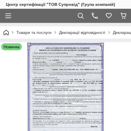
Центр сертифікації "ТОВ Супровід" (Група компаній)
Товари та послуги
Декларації відповідності
Деклараці
Новинка