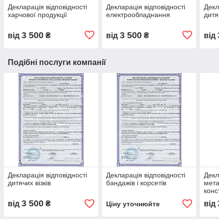
Декларація відповідності
Декларація відповідності
Декл
харчової продукції
електрообладнання
дитя
3 500
3 500
від
₴
від
₴
від
Подібні послуги компанії
Декларація відповідності
Декларація відповідності
Декл
дитячих візків
бандажів і корсетів
мета
конс
3 500
від
₴
від
Ціну уточнюйте