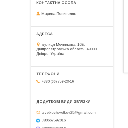
Марина Пониполяк
вулиця Мечникова, 10Б,
Дніпропетровська область, 49000,
Дніпро, Україна
+380 (66) 759-20-16
tsvetkov.tsvetkov25@gmail.com
380667592016