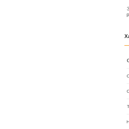
З
р
Х
С
С
Т
Н