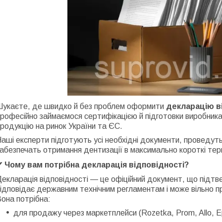
Шукаєте, де швидко й без проблем оформити
декларацію ві
рофесійно займаємося сертифікацією й підготовки виробника
родукцію на ринок України та ЄС.
аші експерти підготують усі необхідні документи, проведуть
абезпечать отримання дентизації в максимально короткі тер
✔ Чому вам потрібна декларація відповідності?
екларація відповідності — це офіційний документ, що підтв
ідповідає державним технічним регламентам і може вільно п
она потрібна:
для продажу через маркетплейси (Rozetka, Prom, Allo, Epi