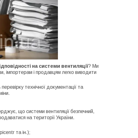
дповідності на системи вентиляції
? Ми
м, імпортерам і продавцям легко виводити
 перевірку технічної документації та
міни.
ерджує, що системи вентиляції безпечний,
родаватися на території України.
centr та ін.);