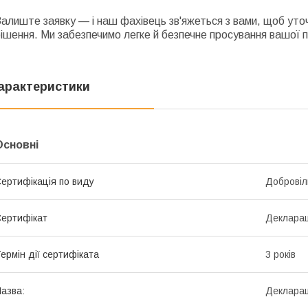
алиште заявку — і наш фахівець зв'яжеться з вами, щоб ут
ішення. Ми забезпечимо легке й безпечне просування вашої п
арактеристики
Основні
ертифікація по виду
Добровіл
ертифікат
Декларац
ермін дії сертифіката
3 років
азва:
Декларац