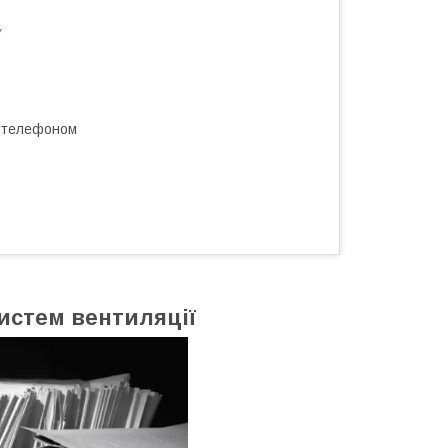
V
а телефоном
истем вентиляції