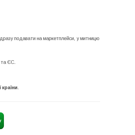
відразу подавати на маркетплейси, у митницю
 та ЄС.
 країни
.