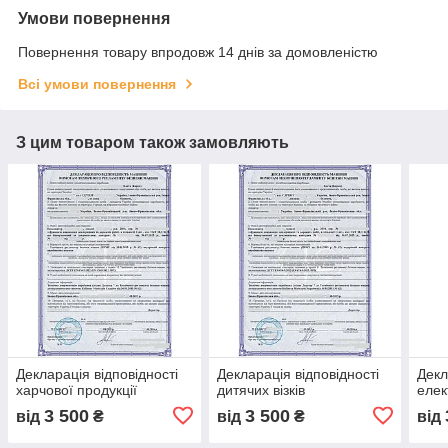
Умови повернення
Повернення товару впродовж 14 днів за домовленістю
Всі умови повернення
З цим товаром також замовляють
Декларація відповідності
Декларація відповідності
Декл
харчової продукції
дитячих візків
еле
3 500
3 500
від
₴
від
₴
від