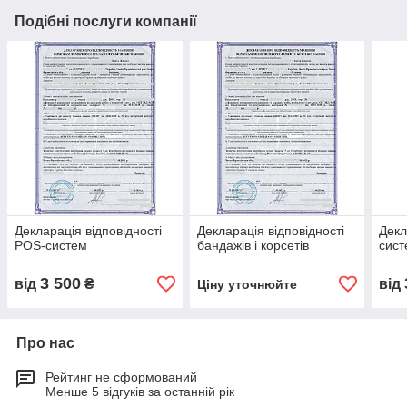
Подібні послуги компанії
Декларація відповідності
Декларація відповідності
Декл
POS-систем
бандажів і корсетів
сист
3 500
від
₴
від
Ціну уточнюйте
Про нас
Рейтинг не сформований
Менше 5 відгуків за останній рік