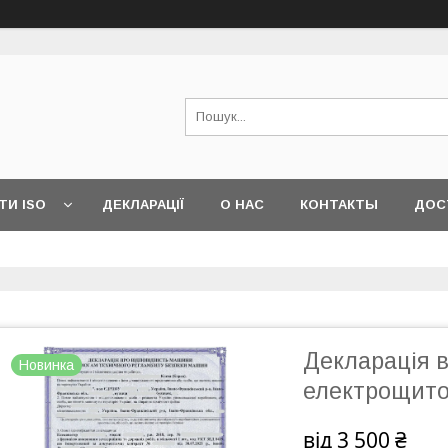
ТИ ISO
ДЕКЛАРАЦІЇ
О НАС
КОНТАКТЫ
ДОС
Декларація в
Новинка
електрощито
від
3 500 ₴