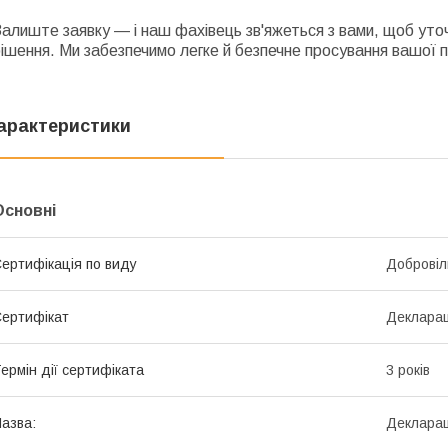
алиште заявку — і наш фахівець зв'яжеться з вами, щоб ут
ішення. Ми забезпечимо легке й безпечне просування вашої п
арактеристики
Основні
ертифікація по виду
Добровіл
ертифікат
Декларац
ермін дії сертифіката
3 років
азва:
Декларац