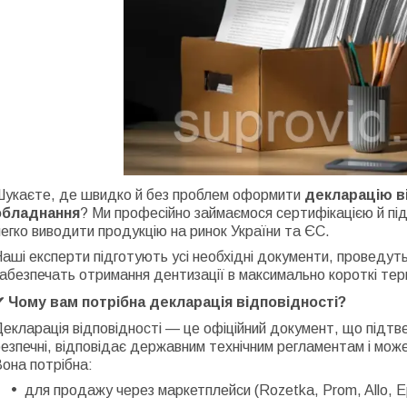
Шукаєте, де швидко й без проблем оформити
декларацію в
обладнання
? Ми професійно займаємося сертифікацією й пі
егко виводити продукцію на ринок України та ЄС.
аші експерти підготують усі необхідні документи, проведуть
абезпечать отримання дентизації в максимально короткі тер
✔ Чому вам потрібна декларація відповідності?
екларація відповідності — це офіційний документ, що підт
езпечні, відповідає державним технічним регламентам і може
она потрібна:
для продажу через маркетплейси (Rozetka, Prom, Allo, Epi