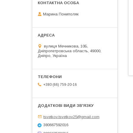
Марина Пониполяк
вулиця Мечникова, 10Б,
Дніпропетровська область, 49000,
Дніпро, Україна
+380 (66) 759-20-16
tsvetkov.tsvetkov25@gmail.com
380667592016