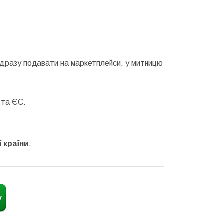
відразу подавати на маркетплейси, у митницю
 та ЄС.
 країни
.