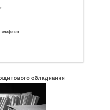
LO
а телефоном
ощитового обладнання