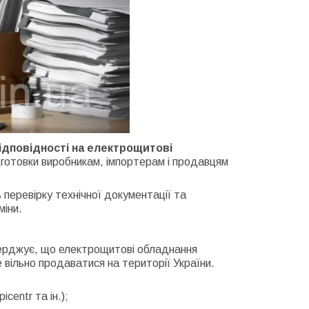
ідповідності на електрощитові
дготовки виробникам, імпортерам і продавцям
 перевірку технічної документації та
міни.
верджує, що електрощитові обладнання
 вільно продаватися на території України.
centr та ін.);