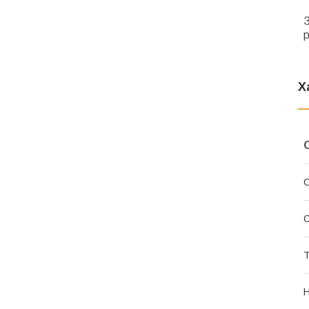
З
р
Х
С
С
Т
Н