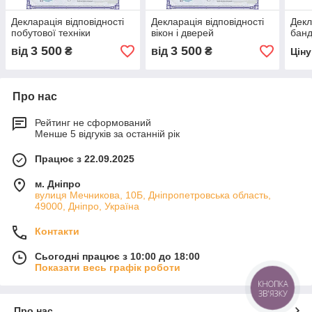
Декларація відповідності
Декларація відповідності
Декл
побутової техніки
вікон і дверей
банд
3 500
3 500
від
₴
від
₴
Цін
Про нас
Рейтинг не сформований
Менше 5 відгуків за останній рік
Працює з 22.09.2025
м. Дніпро
вулиця Мечникова, 10Б, Дніпропетровська область,
49000, Дніпро, Україна
Контакти
Сьогодні працює з 10:00 до 18:00
Показати весь графік роботи
КНОПКА
ЗВ'ЯЗКУ
Про нас