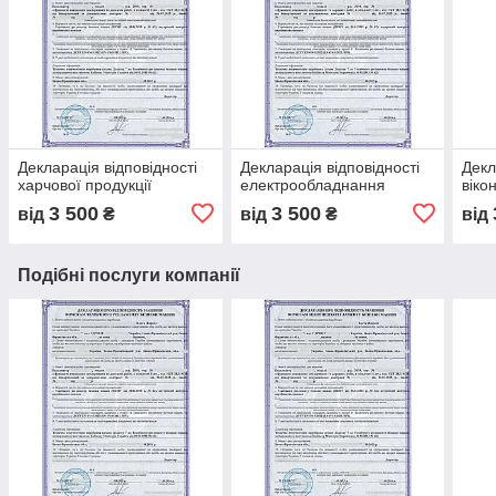
Декларація відповідності
Декларація відповідності
Декл
харчової продукції
електрообладнання
віко
3 500
3 500
від
₴
від
₴
від
Подібні послуги компанії