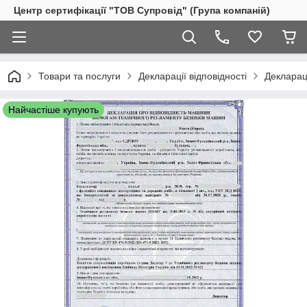
Центр сертифікації "ТОВ Супровід" (Група компаній)
Товари та послуги
Декларації відповідності
Деклараці
Найчастіше купують