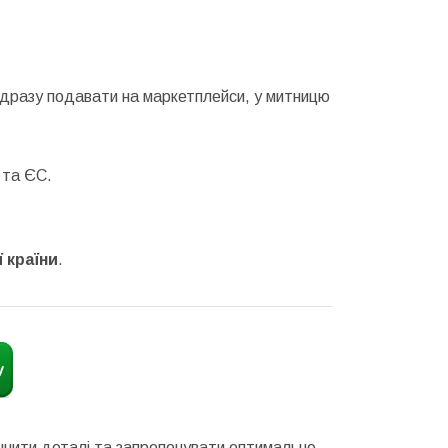
відразу подавати на маркетплейси, у митницю
 та ЄС.
 країни
.
очнити деталі та запропонувати оптимальне