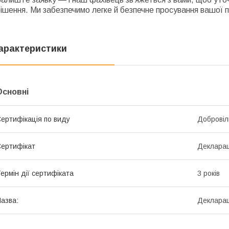
ішення. Ми забезпечимо легке й безпечне просування вашої п
арактеристики
Основні
ертифікація по виду
Добровіл
ертифікат
Декларац
ермін дії сертифіката
3 років
азва:
Декларац