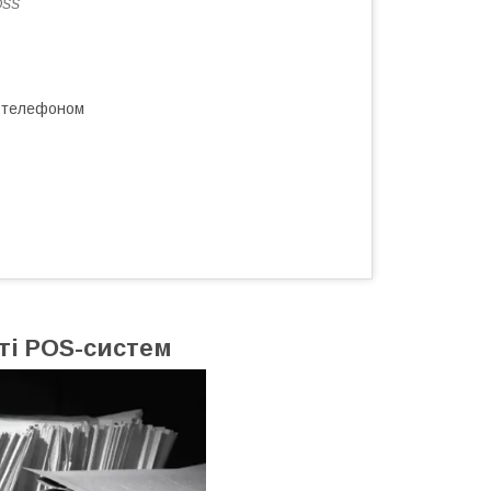
OSS
а телефоном
ті
POS-систем