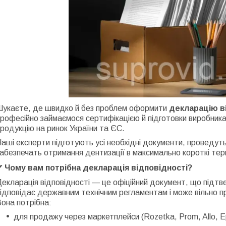
Шукаєте, де швидко й без проблем оформити
декларацію в
рофесійно займаємося сертифікацією й підготовки виробника
родукцію на ринок України та ЄС.
аші експерти підготують усі необхідні документи, проведуть
абезпечать отримання дентизації в максимально короткі тер
✔ Чому вам потрібна декларація відповідності?
екларація відповідності — це офіційний документ, що підт
ідповідає державним технічним регламентам і може вільно п
она потрібна:
для продажу через маркетплейси (Rozetka, Prom, Allo, Epi