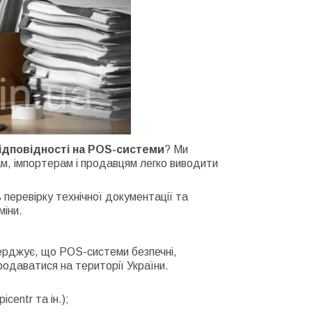
ідповідності на POS-системи
? Ми
м, імпортерам і продавцям легко виводити
 перевірку технічної документації та
міни.
верджує, що POS-системи безпечні,
родаватися на території України.
centr та ін.);