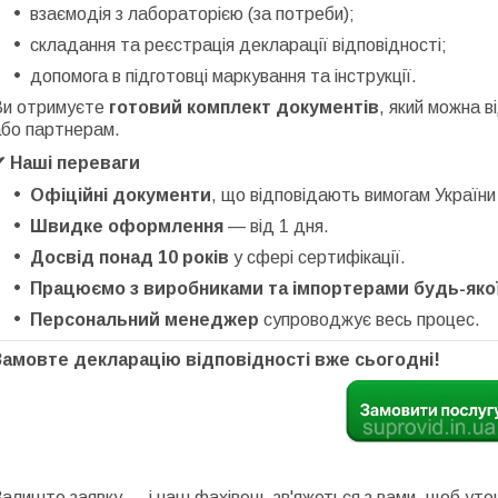
взаємодія з лабораторією (за потреби);
складання та реєстрація декларації відповідності;
допомога в підготовці маркування та інструкції.
Ви отримуєте
готовий комплект документів
, який можна 
або партнерам.
✔ Наші переваги
Офіційні документи
, що відповідають вимогам України
Швидке оформлення
— від 1 дня.
Досвід понад 10 років
у сфері сертифікації.
Працюємо з виробниками та імпортерами будь-якої
Персональний менеджер
супроводжує весь процес.
Замовте декларацію відповідності вже сьогодні!
алиште заявку — і наш фахівець зв'яжеться з вами, щоб ут