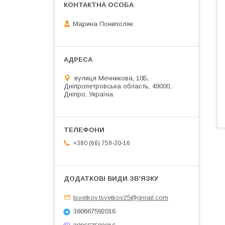
Марина Пониполяк
вулиця Мечникова, 10Б,
Дніпропетровська область, 49000,
Дніпро, Україна
+380 (66) 759-20-16
tsvetkov.tsvetkov25@gmail.com
380667592016