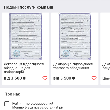
Подібні послуги компанії
Декларація відповідності
Декларація відповідності
Декл
обладнання для
торгового обладнання
банд
лабораторій
3 500
3 500
від
₴
від
₴
Цін
Про нас
Рейтинг не сформований
Менше 5 відгуків за останній рік