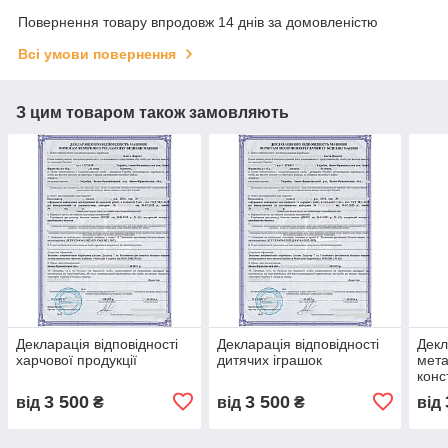
Повернення товару впродовж 14 днів за домовленістю
Всі умови повернення
З цим товаром також замовляють
Декларація відповідності
Декларація відповідності
Декл
харчової продукції
дитячих іграшок
мета
конс
3 500
3 500
від
₴
від
₴
від