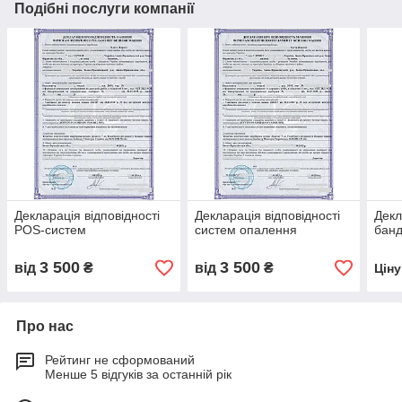
Подібні послуги компанії
Декларація відповідності
Декларація відповідності
Декл
POS-систем
систем опалення
банд
3 500
3 500
від
₴
від
₴
Цін
Про нас
Рейтинг не сформований
Менше 5 відгуків за останній рік