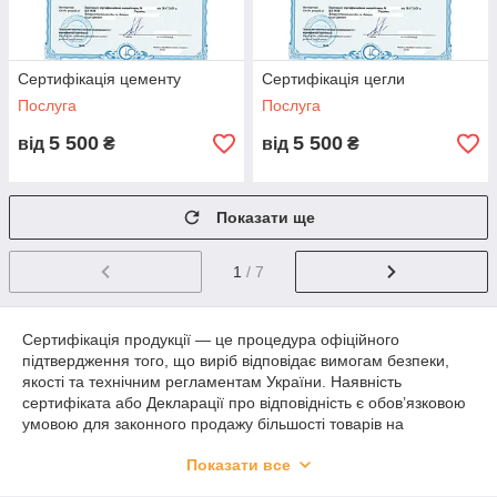
Сертифікація цементу
Сертифікація цегли
Послуга
Послуга
5 500
5 500
від
₴
від
₴
Показати ще
1
/ 7
Сертифікація продукції — це процедура офіційного
підтвердження того, що виріб відповідає вимогам безпеки,
якості та технічним регламентам України. Наявність
сертифіката або Декларації про відповідність є обов’язковою
умовою для законного продажу більшості товарів на
українському ринку, а також підвищує довіру споживачів і
Показати все
партнерів.
Процес сертифікації регулюється Законом України «Про