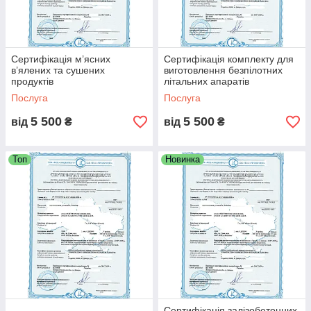
Сертифікація м’ясних
Сертифікація комплекту для
в’ялених та сушених
виготовлення безпілотних
продуктів
літальних апаратів
Послуга
Послуга
5 500
5 500
від
₴
від
₴
Топ
Новинка
Сертифікація залізобетонних