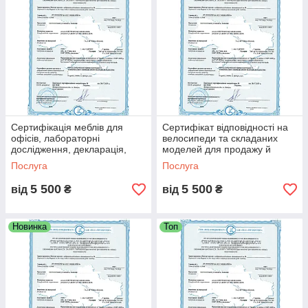
Сертифікація меблів для
Сертифікат відповідності на
офісів, лабораторні
велосипеди та складаних
дослідження, декларація,
моделей для продажу й
протоколи випробувань,
експорту, протоколи
Послуга
Послуга
сертифікати якості
випробувань за стандартами
5 500
5 500
від
₴
від
₴
Новинка
Топ