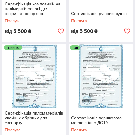
Сертифікація композицій на
полімерній основі для
покриття поверхонь
Сертифікація рушникосушок
Послуга
Послуга
5 500
5 500
від
₴
від
₴
Новинка
Топ
Сертифікація пиломатеріалів
хвойних обрізних для
Сертифікація вершкового
експорту
масла згідно ДСТУ
Послуга
Послуга