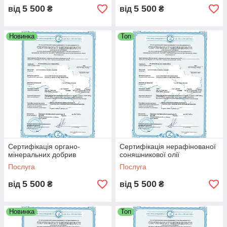
5 500
5 500
від
₴
від
₴
Новинка
Топ
Сертифікація органо-
Сертифікація нерафінованої
мінеральних добрив
соняшникової олії
Послуга
Послуга
5 500
5 500
від
₴
від
₴
Новинка
Топ