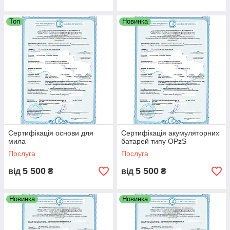
Топ
Новинка
Сертифікація основи для
Сертифікація акумуляторних
мила
батарей типу OPzS
Послуга
Послуга
5 500
5 500
від
₴
від
₴
Новинка
Новинка