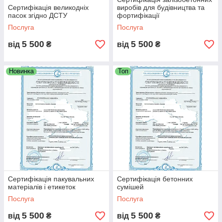
Сертифікація великодніх
виробів для будівництва та
пасок згідно ДСТУ
фортифікації
Послуга
Послуга
5 500
5 500
від
₴
від
₴
Новинка
Топ
Сертифікація пакувальних
Сертифікація бетонних
матеріалів і етикеток
сумішей
Послуга
Послуга
5 500
5 500
від
₴
від
₴