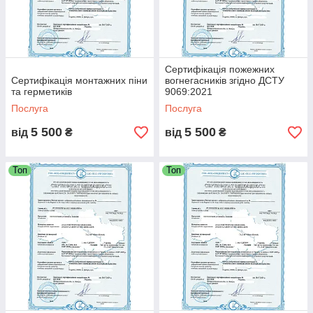
Сертифікація пожежних
Сертифікація монтажних піни
вогнегасників згідно ДСТУ
та герметиків
9069:2021
Послуга
Послуга
5 500
5 500
від
₴
від
₴
Топ
Топ