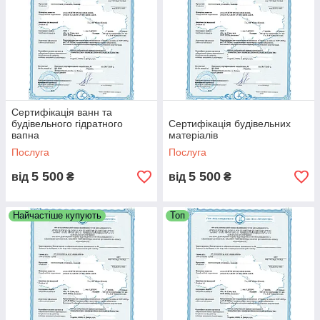
Сертифікація ванн та
будівельного гідратного
Сертифікація будівельних
вапна
матеріалів
Послуга
Послуга
5 500
5 500
від
₴
від
₴
Найчастіше купують
Топ